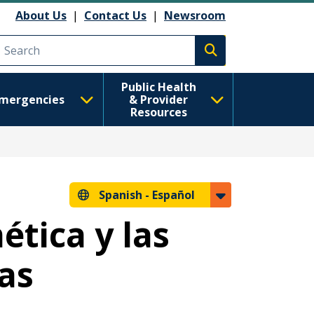
About Us
|
Contact Us
|
Newsroom
Execute search
Public Health
mergencies
& Provider
Resources
Spanish -
Español
tica y las
vas