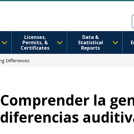
Pasar al contenido principal
Skip to Feedback
Licenses,
Data &
Permits, &
Statistical
E
Certificates
Reports
ng Differences
Comprender la gené
diferencias auditi