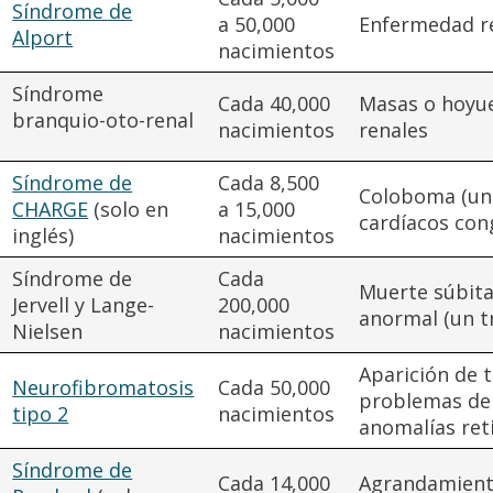
Síndrome de
a 50,000
Enfermedad re
Alport
nacimientos
Síndrome
Cada 40,000
Masas o hoyue
branquio-oto-renal
nacimientos
renales
Síndrome de
Cada 8,500
Coloboma (una
CHARGE
(solo en
a 15,000
cardíacos cong
inglés)
nacimientos
Síndrome de
Cada
Muerte súbita
Jervell y Lange-
200,000
anormal (un t
Nielsen
nacimientos
Aparición de 
Neurofibromatosis
Cada 50,000
problemas de 
tipo 2
nacimientos
anomalías ret
Síndrome de
Cada 14,000
Agrandamiento