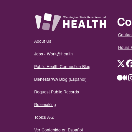
Co
Contact
About Us
Hours 
Jobs - Work@Health
Twit
Public Health Connection Blog
Me
BienestarWA Blog (Español)
Request Public Records
Rulemaking
Topics A-Z
Ver Contenido en Español