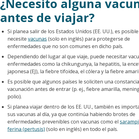
¿Necesito alguna vacu
antes de viajar?
Si planea salir de los Estados Unidos (EE. UU.), es posibl
necesite
vacunas
(solo en inglés) para protegerse de
enfermedades que no son comunes en dicho país.
Dependiendo del lugar al que viaje, puede necesitar vac
enfermedades como la chikungunya, la hepatitis, la encef
japonesa (EJ), la fiebre tifoidea, el cólera y la fiebre amaril
Es posible que algunos países le soliciten una constanci
vacunación antes de entrar (p. ej., fiebre amarilla, meni
polio).
Si planea viajar dentro de los EE. UU., también es import
sus vacunas al día, ya que continúa habiendo brotes de
enfermedades prevenibles con vacunas como el
saramp
ferina (pertusis)
(solo en inglés) en todo el país.