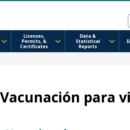
Pasar al contenido principal
Skip to Feedback
Licenses,
Data &
Permits, &
Statistical
E
Certificates
Reports
Vacunación para v