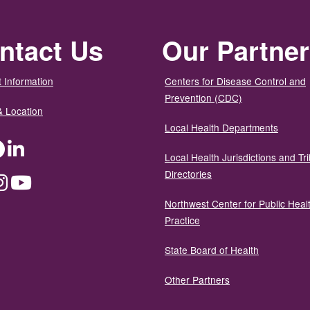
ntact Us
Our Partne
 Information
Centers for Disease Control and
Prevention (CDC)
& Location
Local Health Departments
ter
Facebook
LinkedIn
Local Health Jurisdictions and Tri
Directories
dium
Instagram
YouTube
Northwest Center for Public Heal
Practice
State Board of Health
Other Partners