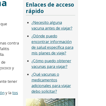
na
Enlaces de acceso
rápido
¿Necesito alguna
e que
vacuna antes de viajar?
¿Dónde puedo
encontrar información
unas contra
de salud específica para
alitis
mis planes de viaje?
la.
¿Cómo puedo obtener
a de
vacunas para viajar?
ngococo y
¿Qué vacunas o
medicamentos
ante tener
adicionales para viajar
debo solicitar?
ión
y la
tos