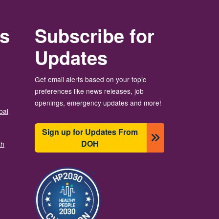
rs
Subscribe for
Updates
Get email alerts based on your topic
preferences like news releases, job
openings, emergency updates and more!
bal
Sign up for Updates From
DOH
th
Imagen