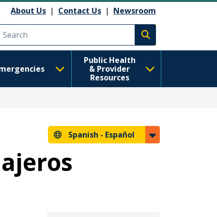
About Us
|
Contact Us
|
Newsroom
Execute search
Public Health
mergencies
& Provider
Resources
Spanish -
Español
iajeros