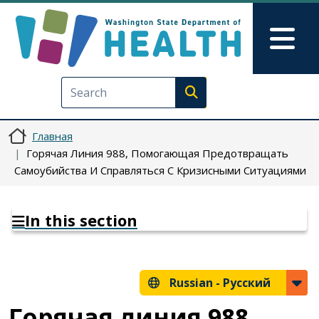
Перейти к основному содерж
Skip to Feedback
Mai
Execute search
Главная
Горячая Линия 988, Помогающая Предотвращать
Самоубийства И Справляться С Кризисными Ситуациями
In this section
Russian -
Русский
Горячая линия 988,