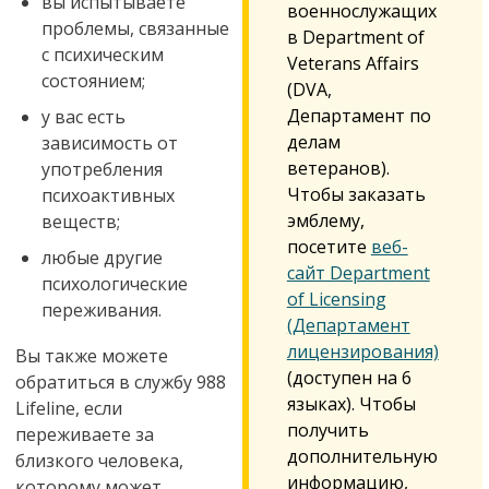
вы испытываете
военнослужащих
проблемы, связанные
в Department of
с психическим
Veterans Affairs
состоянием;
(DVA,
Департамент по
у вас есть
делам
зависимость от
ветеранов).
употребления
Чтобы заказать
психоактивных
эмблему,
веществ;
посетите
веб-
любые другие
сайт Department
психологические
of Licensing
переживания.
(Департамент
лицензирования)
Вы также можете
(доступен на 6
обратиться в службу 988
языках). Чтобы
Lifeline, если
получить
переживаете за
дополнительную
близкого человека,
информацию,
которому может