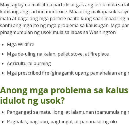
May taglay na maliliit na particle at gas ang usok mula sa la
kabilang ang carbon monoxide. Maaaring makapasok sa i
mata at baga ang mga particle na ito kung saan maaaring 
sanhi ang mga ito ng mga problema sa kalusugan. Mga p
pinagmumulan ng usok mula sa labas sa Washington:
Mga Wildfire
Mga de-uling na kalan, pellet stove, at fireplace
Agricultural burning
Mga prescribed fire (ginagamit upang pamahalaan ang
Anong mga problema sa kalu
idulot ng usok?
Pangangati sa mata, ilong, at lalamunan (pamumula ng m
Paghalak, pag-ubo, paghingal, at pananakit ng ulo.