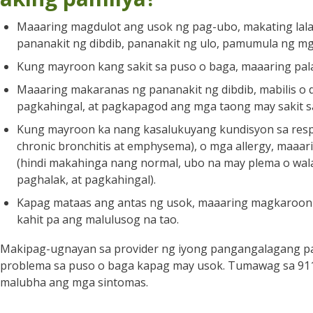
Maaaring magdulot ang usok ng pag-ubo, makating lalam
pananakit ng dibdib, pananakit ng ulo, pamumula ng mga
Kung mayroon kang sakit sa puso o baga, maaaring pal
Maaaring makaranas ng pananakit ng dibdib, mabilis o d
pagkahingal, at pagkapagod ang mga taong may sakit s
Kung mayroon ka nang kasalukuyang kundisyon sa respir
chronic bronchitis at emphysema), o mga allergy, maaa
(hindi makahinga nang normal, ubo na may plema o wal
paghalak, at pagkahingal).
Kapag mataas ang antas ng usok, maaaring magkaroon
kahit pa ang malulusog na tao.
Makipag-ugnayan sa provider ng iyong pangangalagang 
problema sa puso o baga kapag may usok. Tumawag sa 91
malubha ang mga sintomas.