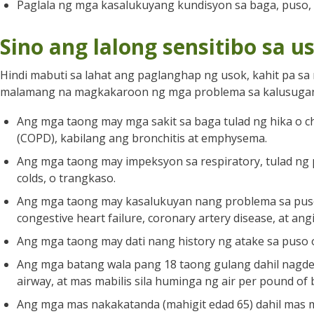
Paglala ng mga kasalukuyang kundisyon sa baga, puso, at
Sino ang lalong sensitibo sa u
Hindi mabuti sa lahat ang paglanghap ng usok, kahit pa sa
malamang na magkakaroon ng mga problema sa kalusugan 
Ang mga taong may mga sakit sa baga tulad ng hika o c
(COPD), kabilang ang bronchitis at emphysema.
Ang mga taong may impeksyon sa respiratory, tulad ng pu
colds, o trangkaso.
Ang mga taong may kasalukuyan nang problema sa puso o
congestive heart failure, coronary artery disease, at ang
Ang mga taong may dati nang history ng atake sa puso o
Ang mga batang wala pang 18 taong gulang dahil nagde
airway, at mas mabilis sila huminga ng air per pound of
Ang mga mas nakakatanda (mahigit edad 65) dahil mas 