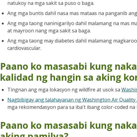
natukoy na mga sakit sa puso o baga.
Ang mga buntis dahil nasa mas mataas na panganib ang 
Ang mga taong naninigarilyo dahil malamang na mas ma
at mayroon nang mga sakit sa baga.
Ang mga taong may diabetes dahil malamang magkaroon s
cardiovascular.
Paano ko masasabi kung naka
kalidad ng hangin sa aking k
Tingnan ang mga lokasyon ng wildfire at usok sa
Washin
Nagbibigay ang talahayanan ng Washington Air Quality 
mga rekomendasyon para sa iba't ibang color-coded na 
Paano ko masasabi kung naka
aking pamilya?