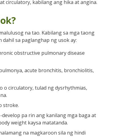
 circulatory, kabilang ang hika at angina.
sok?
 malulusog na tao. Kabilang sa mga taong
dahil sa paglanghap ng usok ay:
hronic obstructive pulmonary disease
lmonya, acute bronchitis, bronchiolitis,
 circulatory, tulad ng dysrhythmias,
ina.
 stroke.
-develop pa rin ang kanilang mga baga at
 body weight kaysa matatanda.
malamang na magkaroon sila ng hindi