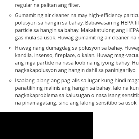
regular na palitan ang filter.
Gumamit ng air cleaner na may high-efficiency partic
polusyon sa hangin sa bahay. Babawasan ng HEPA fil
particle sa hangin sa bahay. Makakatulong ang HEPA f
gas mula sa usok. Huwag gumamit ng air cleaner na 
Huwag nang dumagdag sa polusyon sa bahay. Huwag
kandila, insenso, fireplace, o kalan. Huwag mag-vacu
ang mga particle na nasa loob na ng iyong bahay. Hu
nagkakapolusyon ang hangin dahil sa paninigarilyo.
Isaalang-alang ang pag-alis sa lugar kung hindi mag
panatilihing malinis ang hangin sa bahay, lalo na k
nagkakaproblema sa kalusugan o nasa isang sensiti
na pinamagatang, sino ang lalong sensitibo sa usok.