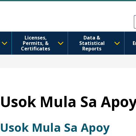
Skip to main content
Skip to Feedback
Licenses,
Data &
Permits, &
Statistical
E
Certificates
Reports
Usok Mula Sa Apo
Usok Mula Sa Apoy