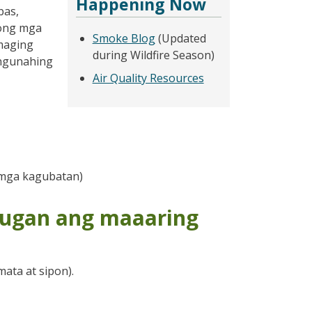
Happening Now
bas,
yong mga
Smoke Blog
(Updated
maging
during Wildfire Season)
angunahing
Air Quality Resources
 mga kagubatan)
sugan ang maaaring
ata at sipon).