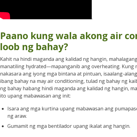
.
Paano kung wala akong air con
loob ng bahay?
Kahit na hindi maganda ang kalidad ng hangin, mahalagang 
manatiling hydrated—mapanganib ang overheating. Kung m
nakasara ang iyong mga bintana at pintuan, isaalang-alan
ibang bahay na may air conditioning, tulad ng bahay ng ka
ng bahay habang hindi maganda ang kalidad ng hangin, 
ito upang mabawasan ang init:
Isara ang mga kurtina upang mabawasan ang pumapasok 
ng araw.
Gumamit ng mga bentilador upang ikalat ang hangin.