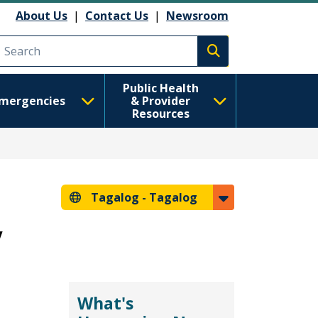
About Us
|
Contact Us
|
Newsroom
Execute search
Public Health
mergencies
& Provider
Resources
Tagalog -
Tagalog
y
What's