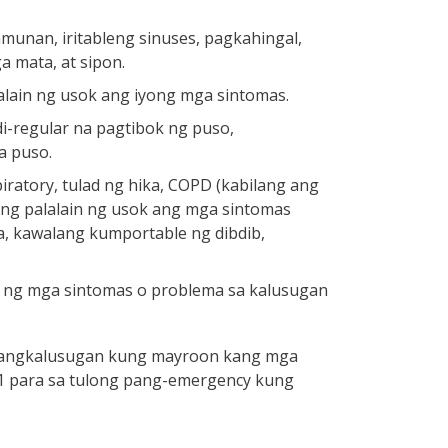
unan, iritableng sinuses, pagkahingal,
 mata, at sipon.
alain ng usok ang iyong mga sintomas.
i-regular na pagtibok ng puso,
a puso.
atory, tulad ng hika, COPD (kabilang ang
ring palalain ng usok ang mga sintomas
a, kawalang kumportable ng dibdib,
 ng mga sintomas o problema sa kalusugan
pangkalusugan kung mayroon kang mga
1 para sa tulong pang-emergency kung