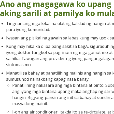
Ano ang magagawa ko upang 
aking sarili at pamilya ko mul
Tingnan ang mga lokal na ulat ng kalidad ng hangin at 
para iyong komunidad.
Iwasan ang pisikal na gawain sa labas kung may usok sa
Kung may hika ka o iba pang sakit sa bagA, siguraduhin
iyong doktor tungkol sa pag-inom ng mga gamot mo at
sa hika. Tawagan ang provider ng iyong pangangalaga
sintomas mo.
Manatili sa bahay at panatilihing malinis ang hangin s
sumusunod na hakbang kapag nasa bahay:
Panatilihing nakasara ang mga bintana at pinto. Su
ang iyong mga bintana upang makalanghap ng sariw
hangin. Bigyang-pansin ang init sa bahay at sundin
masyadong mainit.
I-on ang air conditioner, itakda ito sa re-circulate, a