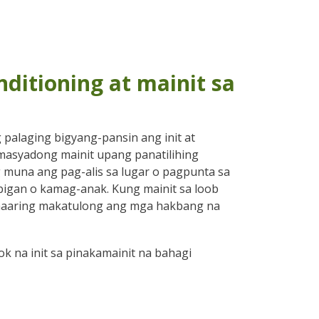
ditioning at mainit sa
palaging bigyang-pansin ang init at
asyadong mainit upang panatilihing
g muna ang pag-alis sa lugar o pagpunta sa
ibigan o kamag-anak. Kung mainit sa loob
maaaring makatulong ang mga hakbang na
na init sa pinakamainit na bahagi