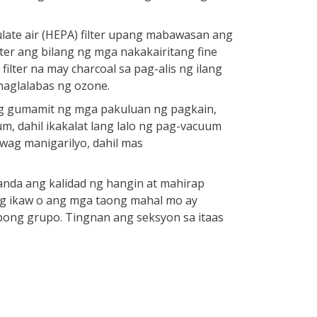
ulate air (HEPA) filter upang mabawasan ang
ter ang bilang ng mga nakakairitang fine
ilter na may charcoal sa pag-alis ng ilang
naglalabas ng ozone.
 gumamit ng mga pakuluan ng pagkain,
um, dahil ikakalat lang lalo ng pag-vacuum
wag manigarilyo, dahil mas
anda ang kalidad ng hangin at mahirap
ung ikaw o ang mga taong mahal mo ay
bong grupo. Tingnan ang seksyon sa itaas