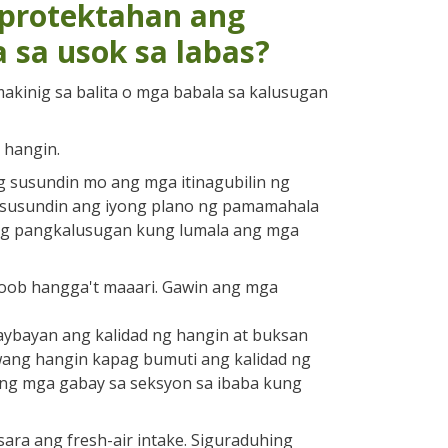
protektahan ang
a sa usok sa labas?
makinig sa balita o mga babala sa kalusugan
 hangin.
g susundin mo ang mga itinagubilin ng
 susundin ang iyong plano ng pamamahala
ng pangkalusugan kung lumala ang mga
a loob hangga't maaari. Gawin ang mga
baybayan ang kalidad ng hangin at buksan
ang hangin kapag bumuti ang kalidad ng
 ang mga gabay sa seksyon sa ibaba kung
t isara ang fresh-air intake. Siguraduhing