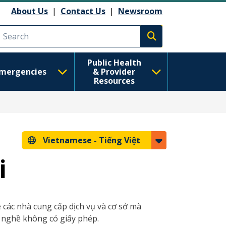
About Us
|
Contact Us
|
Newsroom
Execute search
Public Health
mergencies
& Provider
Resources
Vietnamese -
Tiếng Việt
i
 các nhà cung cấp dịch vụ và cơ sở mà
 nghề không có giấy phép.