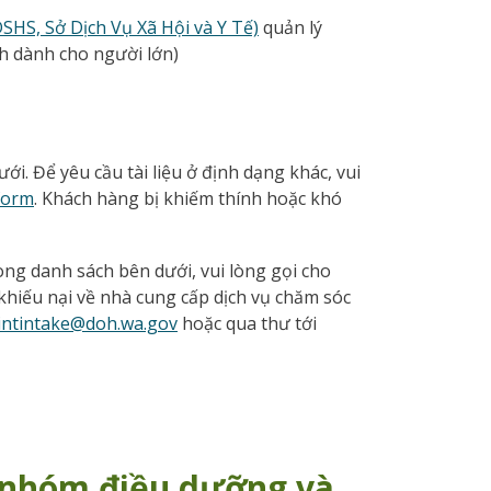
SHS, Sở Dịch Vụ Xã Hội và Y Tế)
quản lý
nh dành cho người lớn)
ới. Để yêu cầu tài liệu ở định dạng khác, vui
form
. Khách hàng bị khiếm thính hoặc khó
ng danh sách bên dưới, vui lòng gọi cho
 khiếu nại về nhà cung cấp dịch vụ chăm sóc
intintake@doh.wa.gov
hoặc qua thư tới
, nhóm điều dưỡng và