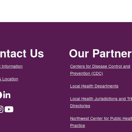
ntact Us
Our Partne
 Information
Centers for Disease Control and
Prevention (CDC)
& Location
Local Health Departments
ter
Facebook
LinkedIn
Local Health Jurisdictions and Tri
Directories
dium
Instagram
YouTube
Northwest Center for Public Heal
Practice