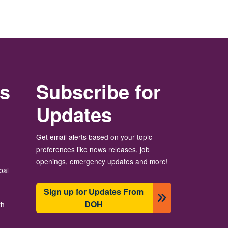
rs
Subscribe for
Updates
Get email alerts based on your topic
preferences like news releases, job
openings, emergency updates and more!
bal
Sign up for Updates From
DOH
th