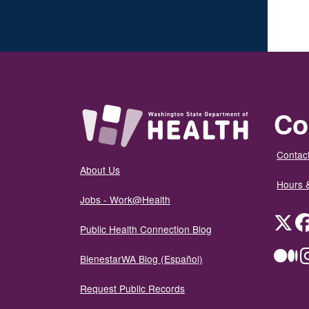
Co
Contact
About Us
Hours 
Jobs - Work@Health
Twit
Public Health Connection Blog
Me
BienestarWA Blog (Español)
Request Public Records