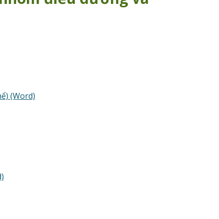
ể) (Word)
)