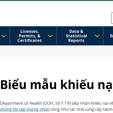
Nhảy đến nội dung
Skip to Feedback
Licenses,
Data &
Permits, &
Statistical
E
Certificates
Reports
Biểu mẫu khiếu nạ
Department of Health (DOH, Sở Y Tế) tiếp nhận khiếu nại về
chúng tôi cấp chứng nhận
cũng như các nhà cung cấp hành