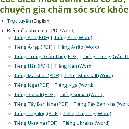
chuyên gia chăm sóc sức khỏe
Trực tuyến
(English)
Biểu mẫu khiếu nại (PDF/Word)
Tiếng Anh (PDF)
|
Tiếng Anh (Word)
Tiếng Ả-rập (PDF)
|
Tiếng Ả-rập (Word)
Tiếng Trung (Giản Thể) (PDF)
|
Tiếng Trung (Giản Th
Tiếng Hàn (PDF)
|
Tiếng Hàn (Word)
Tiếng Marshall (PDF)
|
Tiếng Marshall (Word)
Tiếng Nga (PDF)
|
Tiếng Nga (Word)
Tiếng Somali (PDF)
|
Tiếng Somali (Word)
Tiếng Tây Ban Nha (PDF)
|
Tiếng Tây Ban Nha (Word
Tiếng Tagalog (PDF)
|
Tiếng Tagalog (Word)
Tiếng Ukraina (PDF)
|
Tiếng Ukraina (Word)