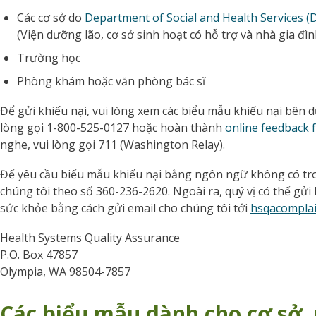
Các cơ sở do
Department of Social and Health Services (D
(Viện dưỡng lão, cơ sở sinh hoạt có hỗ trợ và nhà gia đì
Trường học
Phòng khám hoặc văn phòng bác sĩ
Để gửi khiếu nại, vui lòng xem các biểu mẫu khiếu nại bên dư
lòng gọi 1-800-525-0127 hoặc hoàn thành
online feedback 
nghe, vui lòng gọi 711 (Washington Relay).
Để yêu cầu biểu mẫu khiếu nại bằng ngôn ngữ không có tro
chúng tôi theo số 360-236-2620. Ngoài ra, quý vị có thể gửi
sức khỏe bằng cách gửi email cho chúng tôi tới
hsqacompla
Health Systems Quality Assurance
P.O. Box 47857
Olympia, WA 98504-7857
Các biểu mẫu dành cho cơ sở