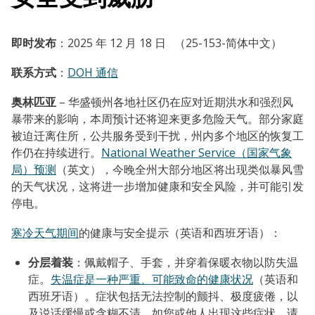
即时发布
：2025 年 12 月 18 日 （25-153-简体中文）
联系方式
：
DOH 通信
奥林匹亚
–
华盛顿州各地社区仍在应对近期洪水和强烈风
暴带来的影响，本周预计还将迎来更多危险天气。部分家庭
被迫迁离住所，公共服务受到干扰，州内多个地区的恢复工
作仍在持续进行。
National Weather Service（国家气象
局）预测
（英文），今晚全州大部分地区将出现类似暴风雪
的天气状况，这将进一步增加健康和安全风险，并可能引发
停电。
寒冷天气期间
的健康与安全提示（英语和西班牙语）：
分层着装
：佩戴帽子、手套，并穿着保暖衣物以防失温
症。
失温症是一种严重、可能致命的健康状况
（英语和
西班牙语）。症状包括无法控制的颤抖、极度疲倦，以
及说话缓慢或含糊不清。如您或他人出现这些症状，请