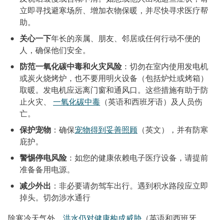
立即寻找避寒场所、增加衣物保暖，并尽快寻求医疗帮
助。
关心一下
年长的亲属、朋友、邻居或任何行动不便的
人，确保他们安全。
防范一氧化碳中毒和火灾风险
：切勿在室内使用发电机
或炭火烧烤炉，也不要用明火设备（包括炉灶或烤箱）
取暖。发电机应远离门窗和通风口。这些措施有助于防
止火灾、
一氧化碳中毒
（英语和西班牙语）及人员伤
亡。
保护宠物
：确保
宠物得到妥善照顾
（英文），并有防寒
庇护。
警惕停电风险
：如您的健康依赖电子医疗设备，请提前
准备备用电源。
减少外出
：非必要请勿驾车出行。遇到积水路段应立即
掉头。切勿涉水通行
除寒冷天气外，
洪水仍对健康构成威胁
（英语和西班牙