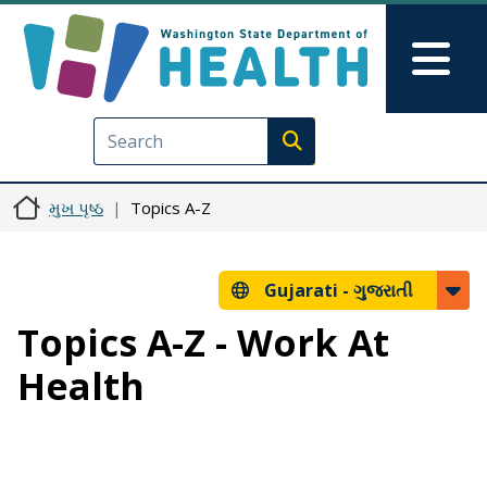
મુખ્ય વિષયવસ્તુ પર જાઓ
Skip to Feedback
Mai
Execute search
મુખ પૃષ્ઠ
Topics A-Z
Gujarati -
ગુજરાતી
Topics A-Z - Work At
Health