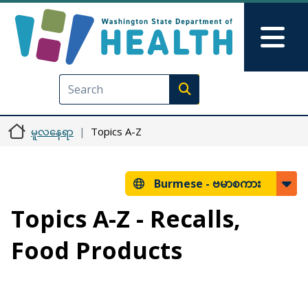
အဓိကအကြောင်းအရာသို့ သွားမည်
Skip to Feedback
Mai
Execute search
မူလနေရာ
Topics A-Z
Burmese -
ဗမာစကား
Topics A-Z - Recalls,
Food Products