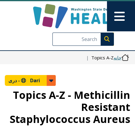
رفتن به محتوای اصلی
Skip to Feedback
Main Menu
Execute search
Topics A-Z
خانه
دری
Dari -
Topics A-Z - Methicillin
Resistant
Staphylococcus Aureus