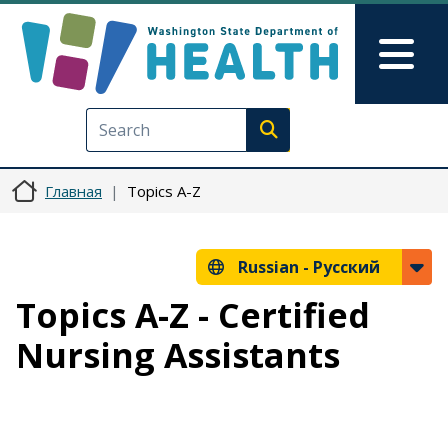
Перейти к основному содерж
Skip to Feedback
Mai
Execute search
Главная
Topics A-Z
Russian -
Русский
Topics A-Z - Certified
Nursing Assistants