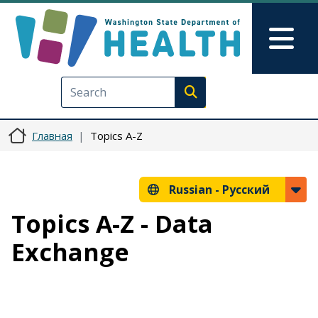
Перейти к основному содерж
Skip to Feedback
Mai
Execute search
Главная
Topics A-Z
Russian -
Русский
Topics A-Z - Data
Exchange