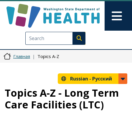
Перейти к основному содерж
Skip to Feedback
Mai
Execute search
Главная
Topics A-Z
Russian -
Русский
Topics A-Z - Long Term
Care Facilities (LTC)