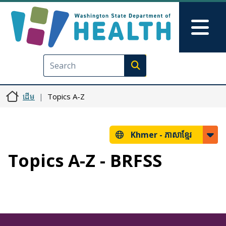
រំលង​​ទៅ​មាតិកា​សំខាន់​
Skip to Feedback
Mai
Execute search
ដើម
Topics A-Z
Khmer -
ភាសាខ្មែរ
Topics A-Z - BRFSS