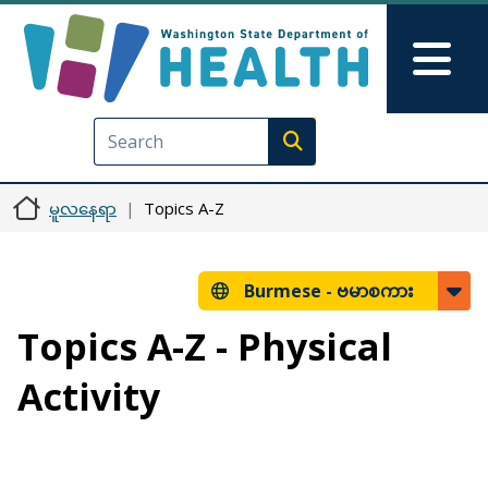
အဓိကအကြောင်းအရာသို့ သွားမည်
Skip to Feedback
Mai
Execute search
မူလနေရာ
Topics A-Z
Burmese -
ဗမာစကား
Topics A-Z - Physical
Activity