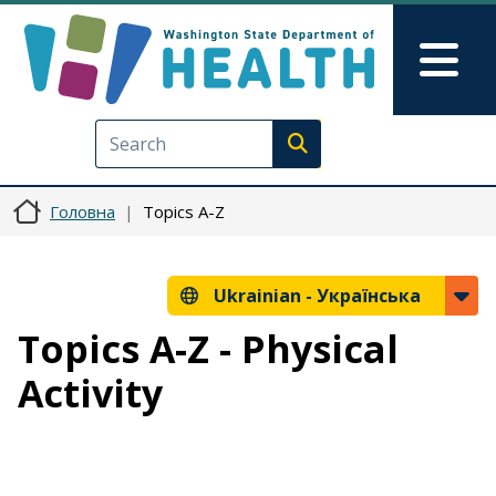
Перейти до основного вмісту
Skip to Feedback
Mai
Execute search
Головна
Topics A-Z
Ukrainian -
Українська
Topics A-Z - Physical
Activity