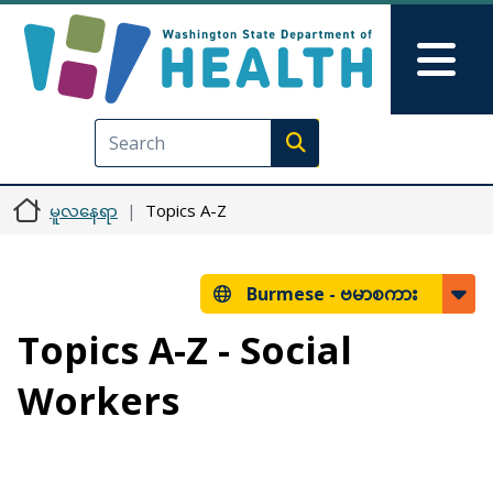
အဓိကအကြောင်းအရာသို့ သွားမည်
Skip to Feedback
Mai
Execute search
မူလနေရာ
Topics A-Z
Burmese -
ဗမာစကား
Topics A-Z - Social
Workers