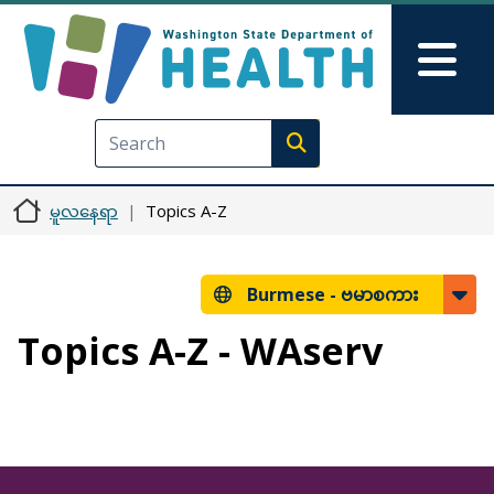
အဓိကအကြောင်းအရာသို့ သွားမည်
Skip to Feedback
Mai
Execute search
မူလနေရာ
Topics A-Z
Burmese -
ဗမာစကား
Topics A-Z - WAserv