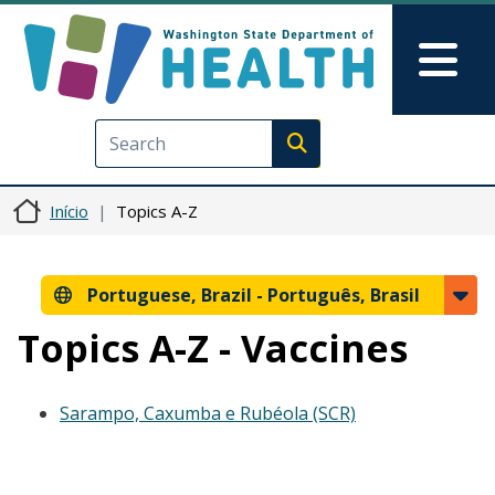
Pular para o conteúdo principal
Skip to Feedback
Mai
Execute search
Início
Topics A-Z
Portuguese, Brazil -
Português, Brasil
Topics A-Z - Vaccines
Sarampo, Caxumba e Rubéola (SCR)