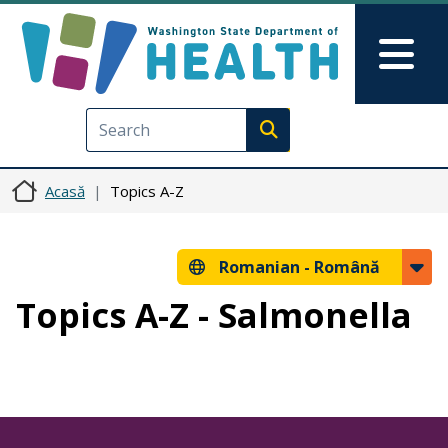
Sari la conținutul principal
Skip to Feedback
Mai
Execute search
Acasă
Topics A-Z
Romanian -
Română
Topics A-Z - Salmonella