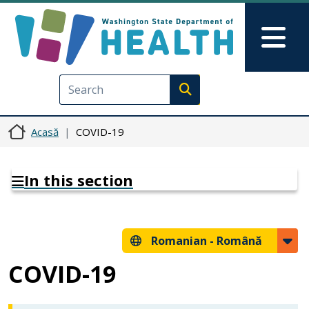
Sari la conținutul principal
Skip to Feedback
Mai
Execute search
Acasă
COVID-19
In this section
Romanian -
Română
COVID-19