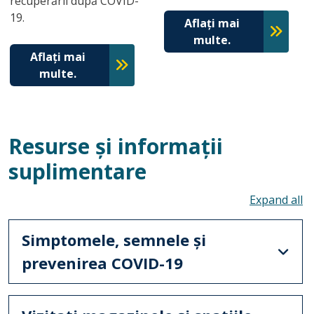
recuperării după COVID-
19.
Aflați mai
multe.
Aflați mai
multe.
Resurse și informații
suplimentare
To
Simptomele, semnele și
prevenirea COVID-19