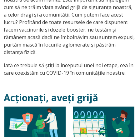
cum să ne trăim viața având grijă de siguranța noastră,
a celor dragi și a comunității. Cum putem face acest
lucru? Profitând de toate resursele de care dispunem:
facem vaccinurile și dozele booster, ne testăm și
rămânem acasă dacă ne îmbolnăvim sau suntem expuși,
purtăm mască în locurile aglomerate și păstrăm
distanța fizică.
Iată ce trebuie să știți la începutul unei noi etape, cea în
care coexistăm cu COVID-19 în comunitățile noastre.
Acționați, aveți grijă