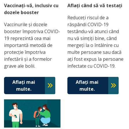
Vaccinați-vă, inclusiv cu
Aflați când să vă testați
dozele booster
Reduceți riscul de a
Vaccinurile și dozele
răspândi COVID-19
booster împotriva COVID-
testându-vă atunci când
19 reprezintă cea mai
nu vă simțiți bine, când
importantă metodă de
mergeți la o întâlnire cu
protecție împotriva
multe persoane sau dacă
infectării și a formelor
ați fost expus la persoane
grave ale bolii.
infectate cu COVID-19.
Aflați mai
Aflați mai
multe.
multe.