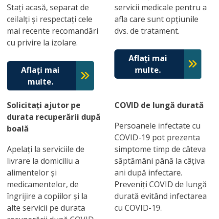
Stați acasă, separat de
servicii medicale pentru a
ceilalți și respectați cele
afla care sunt opțiunile
mai recente recomandări
dvs. de tratament.
cu privire la izolare.
Aflați mai
Aflați mai
multe.
multe.
Solicitați ajutor pe
COVID de lungă durată
durata recuperării după
Persoanele infectate cu
boală
COVID-19 pot prezenta
Apelați la serviciile de
simptome timp de câteva
livrare la domiciliu a
săptămâni până la câțiva
alimentelor și
ani după infectare.
medicamentelor, de
Preveniți COVID de lungă
îngrijire a copiilor și la
durată evitând infectarea
alte servicii pe durata
cu COVID-19.