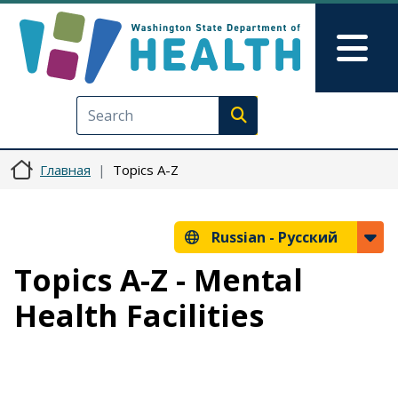
Перейти к основному содерж
Skip to Feedback
Mai
Execute search
Главная
Topics A-Z
Russian -
Русский
Topics A-Z - Mental
Health Facilities