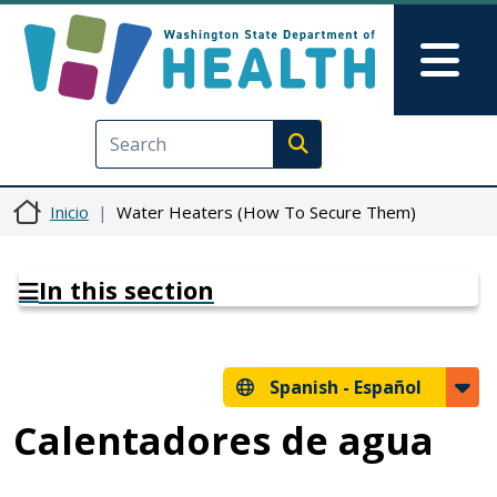
Pasar al contenido principal
Skip to Feedback
Mai
Execute search
Inicio
Water Heaters (How To Secure Them)
In this section
Spanish -
Español
Calentadores de agua