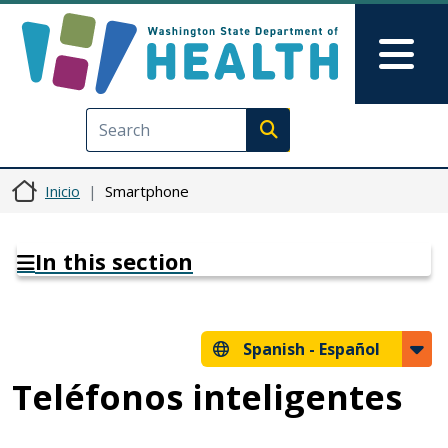
Pasar al contenido principal
Skip to Feedback
Mai
Execute search
Inicio
Smartphone
In this section
Spanish -
Español
Teléfonos inteligentes