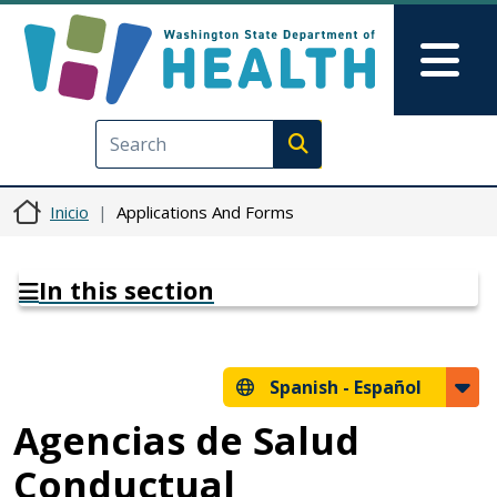
Pasar al contenido principal
Skip to Feedback
Mai
Execute search
Inicio
Applications And Forms
In this section
Spanish -
Español
Agencias de Salud
Conductual