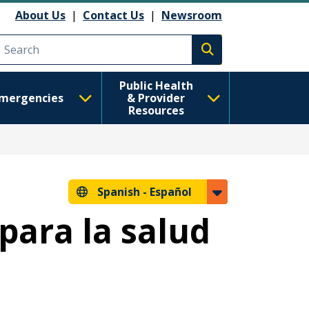
About Us
|
Contact Us
|
Newsroom
Execute search
Public Health
mergencies
& Provider
Resources
Spanish -
Español
para la salud