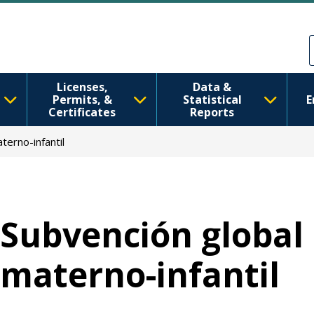
Pasar al contenido principal
Skip to Feedback
Licenses,
Data &
Permits, &
Statistical
E
Certificates
Reports
terno-infantil
Subvención global 
materno-infantil