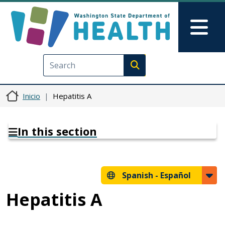
Pasar al contenido principal
Skip to Feedback
Mai
Execute search
Inicio
Hepatitis A
In this section
Spanish -
Español
Hepatitis A