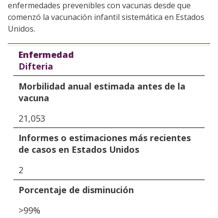
enfermedades prevenibles con vacunas desde que
comenzó la vacunación infantil sistemática en Estados
Unidos.
Enfermedad
Morbilidad anual estimada antes de la vacuna
Informes o estimaciones más recientes de caso
Porcentaje de disminución
Enfermedad
Difteria
Morbilidad anual estimada antes de la
vacuna
21,053
Informes o estimaciones más recientes
de casos en Estados Unidos
2
Porcentaje de disminución
>99%