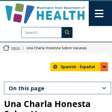
Pasar al contenido principal
Skip to Feedback
Mai
Execute search
Inicio
Una Charla Honesta Sobre Vacunas
Spanish -
Español
Pasar al contenido principal
On this page
Una Charla Honesta