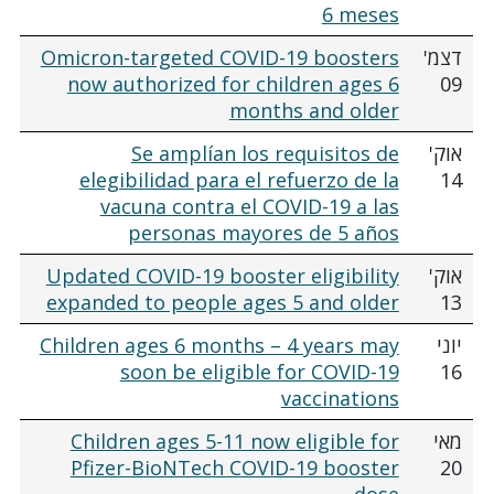
6 meses
דצמ'
Omicron-targeted COVID-19 boosters
now authorized for children ages 6
09
months and older
אוק'
Se amplían los requisitos de
elegibilidad para el refuerzo de la
14
vacuna contra el COVID-19 a las
personas mayores de 5 años
אוק'
Updated COVID-19 booster eligibility
expanded to people ages 5 and older
13
יוני
Children ages 6 months – 4 years may
soon be eligible for COVID-19
16
vaccinations
מאי
Children ages 5-11 now eligible for
Pfizer-BioNTech COVID-19 booster
20
dose