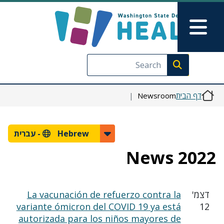
דילוג לתוכן העיקרי
Skip to Feedback
Main Menu
Execute search
דף הבית
Newsroom
Hebrew -
עברית
2022 News
דצמ'
La vacunación de refuerzo contra la
variante ómicron del COVID 19 ya está
12
autorizada para los niños mayores de