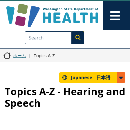
メインコンテンツに移動
Skip to Feedback
Mai
Execute search
ホーム
Topics A-Z
Japanese -
日本語
Topics A-Z - Hearing and
Speech