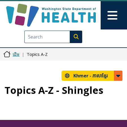
រំលង​​ទៅ​មាតិកា​សំខាន់​
Skip to Feedback
Mai
Execute search
ដើម
Topics A-Z
Khmer -
ភាសាខ្មែរ
Topics A-Z - Shingles