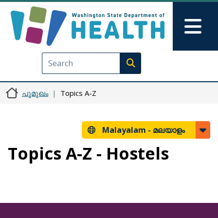
Skip to main content
Skip to Feedback
Mai
Execute search
പൂമുഖം
Topics A-Z
Malayalam -
മലയാളം
Topics A-Z - Hostels