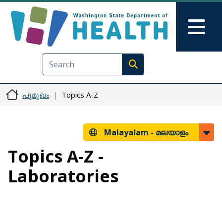
Skip to main content
Skip to Feedback
Mai
Execute search
പൂമുഖം
Topics A-Z
Malayalam -
മലയാളം
Topics A-Z -
Laboratories