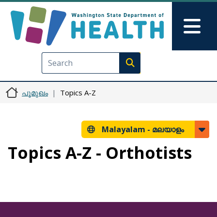
Skip to main content
Skip to Feedback
Mai
Execute search
പൂമുഖം
Topics A-Z
Malayalam -
മലയാളം
Topics A-Z - Orthotists