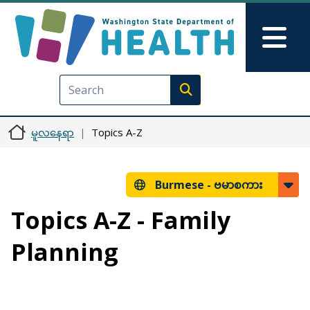
အဓိကအကြောင်းအရာသို့ သွားမည်
Skip to Feedback
Mai
Execute search
မူလနေရာ
Topics A-Z
Burmese -
ဗမာစကား
Topics A-Z - Family
Planning