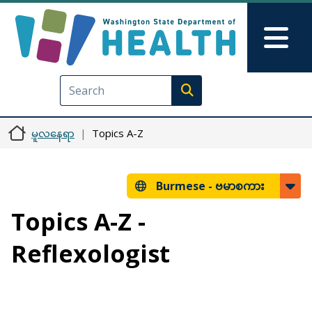
အဓိကအကြောင်းအရာသို့ သွားမည်
Skip to Feedback
Mai
Execute search
မူလနေရာ
Topics A-Z
Burmese -
ဗမာစကား
Topics A-Z -
Reflexologist