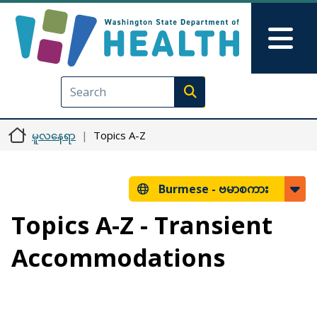
အဓိကအကြောင်းအရာသို့ သွားမည်
Skip to Feedback
Mai
Execute search
မူလနေရာ
Topics A-Z
Burmese -
ဗမာစကား
Topics A-Z - Transient
Accommodations