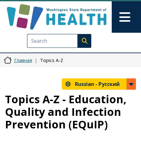
Перейти к основному содерж
Skip to Feedback
Mai
Execute search
Главная
Topics A-Z
Russian -
Русский
Topics A-Z - Education,
Quality and Infection
Prevention (EQuIP)