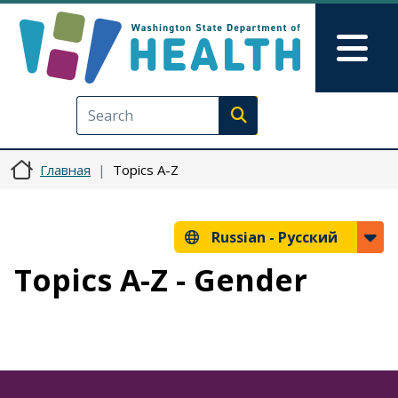
Перейти к основному содерж
Skip to Feedback
Mai
Execute search
Главная
Topics A-Z
Russian -
Русский
Topics A-Z - Gender