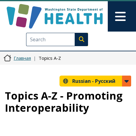
Перейти к основному содерж
Skip to Feedback
Mai
Execute search
Главная
Topics A-Z
Russian -
Русский
Topics A-Z - Promoting
Interoperability