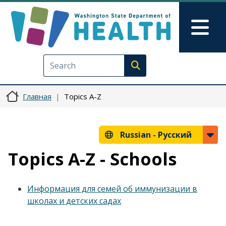
Перейти к основному содерж
Skip to Feedback
Mai
Execute search
Главная
Topics A-Z
Russian -
Русский
Topics A-Z - Schools
Информация для семей об иммунизации в
школах и детских садах