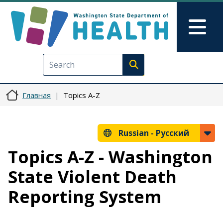
Перейти к основному содерж
Skip to Feedback
Mai
Execute search
Главная
Topics A-Z
Russian -
Русский
Topics A-Z - Washington
State Violent Death
Reporting System