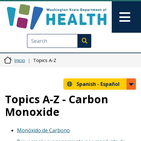
Pasar al contenido principal
Skip to Feedback
Mai
Execute search
Inicio
Topics A-Z
Spanish -
Español
Topics A-Z - Carbon
Monoxide
Monóxido de Carbono