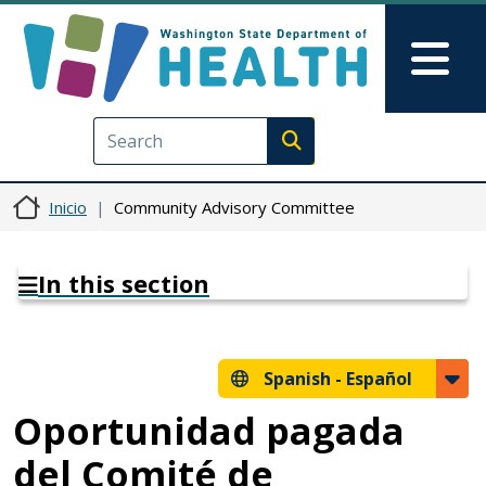
Pasar al contenido principal
Skip to Feedback
Mai
Execute search
Inicio
Community Advisory Committee
In this section
Spanish -
Español
Oportunidad pagada
del Comité de