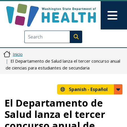
Pasar al contenido principal
Skip to Feedback
Mai
Execute search
Inicio
El Departamento de Salud lanza el tercer concurso anual
de ciencias para estudiantes de secundaria
Spanish -
Español
El Departamento de
Salud lanza el tercer
concurso anual de