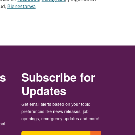
lud,
Bienestarwa
.
rs
Subscribe for
Updates
Get email alerts based on your topic
preferences like news releases, job
openings, emergency updates and more!
bal