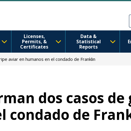
Pasar al contenido principal
Skip to Feedback
Licenses,
Data &
Permits, &
Statistical
E
Certificates
Reports
ipe aviar en humanos en el condado de Franklin
rman dos casos de 
l condado de Frank