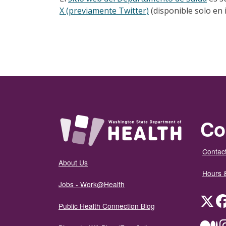
X (previamente Twitter)
(disponible solo en 
Co
Contact
About Us
Hours 
Jobs - Work@Health
Twit
Public Health Connection Blog
Me