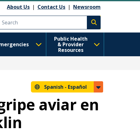
About Us
|
Contact Us
|
Newsroom
Execute search
Public Health
mergencies
& Provider
Resources
Spanish -
Español
gripe aviar en
lin