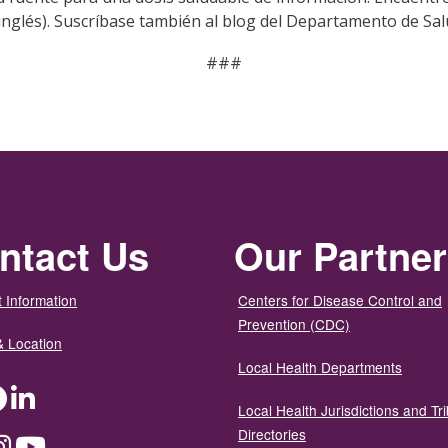
inglés). Suscríbase también al blog del Departamento de Sa
###
ntact Us
Our Partne
 Information
Centers for Disease Control and
Prevention (CDC)
& Location
Local Health Departments
ter
Facebook
LinkedIn
Local Health Jurisdictions and Tri
Directories
dium
Instagram
YouTube