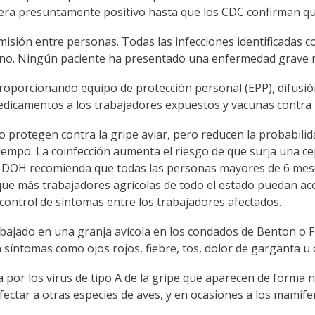
dera presuntamente positivo hasta que los CDC confirman que
isión entre personas. Todas las infecciones identificadas 
rno. Ningún paciente ha presentado una enfermedad grave ni
porcionando equipo de protección personal (EPP), difusión 
dicamentos a los trabajadores expuestos y vacunas contra 
 protegen contra la gripe aviar, pero reducen la probabili
empo. La coinfección aumenta el riesgo de que surja una cepa
-DOH recomienda que todas las personas mayores de 6 mese
que más trabajadores agrícolas de todo el estado puedan acc
 control de síntomas entre los trabajadores afectados.
bajado en una granja avícola en los condados de Benton o F
 síntomas como ojos rojos, fiebre, tos, dolor de garganta u 
or los virus de tipo A de la gripe que aparecen de forma na
ectar a otras especies de aves, y en ocasiones a los mamíf