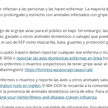
iar infectan a las personas y las hacen enfermar. La mayoría
cto prolongado y estrecho con animales infectados con gripe
o de la gripe aviar para el público es bajo. Sin embargo, la
das, ganado u otros animales domésticos o salvajes que pue
el uso de EEP como mascarilla, bata, guantes y protección p
su patio trasero deben reportar cualquier ave enferma o mu
06-3056 o
reportar las aves domésticas enfermas en línea
(so
os enfermos o muertos sospechosos de tener gripe aviar al 
 Washington):
https://fortress.wa.gov/agr/apps/rad/
.
 enfermos o muertos y reporte las aves u otros animales sal
ington (solo en inglés).
El WA-DOH le recuerda a la comunid
ir la presencia de animales domésticos cerca de ellos. Para
and-your-family/illness-and-disease-z/avian-influenza
.
u fuente para una dosis saludable de información. Encuént