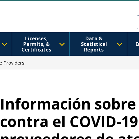
Pasar al contenido principal
Skip to Feedback
Licenses,
Data &
Permits, &
Statistical
E
Certificates
Reports
re Providers
Información sobre
contra el COVID-19