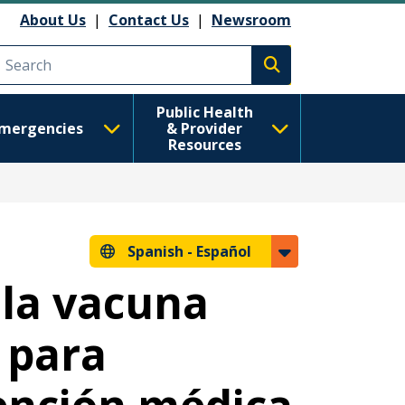
About Us
|
Contact Us
|
Newsroom
Execute search
Public Health
mergencies
& Provider
Resources
Spanish -
Español
 la vacuna
 para