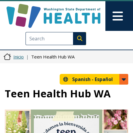
Pasar al contenido principal
Skip to Feedback
Mai
Execute search
Inicio
Teen Health Hub WA
Spanish -
Español
Teen Health Hub WA
Imagen