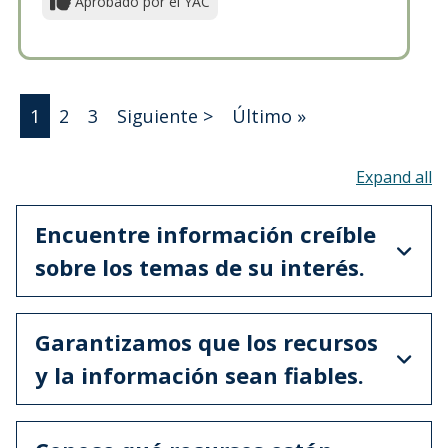
Aprobado por el YAC
Paginación
Siguiente página
Última página
1
2
3
Siguiente >
Último »
To
Encuentre información creíble
sobre los temas de su interés.
Garantizamos que los recursos
y la información sean fiables.