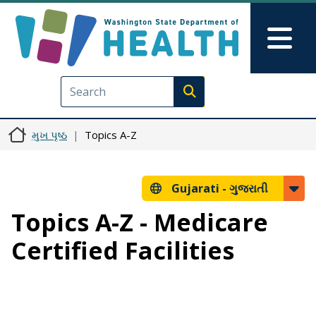
મુખ્ય વિષયવસ્તુ પર જાઓ
Skip to Feedback
Mai
Execute search
મુખ પૃષ્ઠ
Topics A-Z
Gujarati -
ગુજરાતી
Topics A-Z - Medicare
Certified Facilities