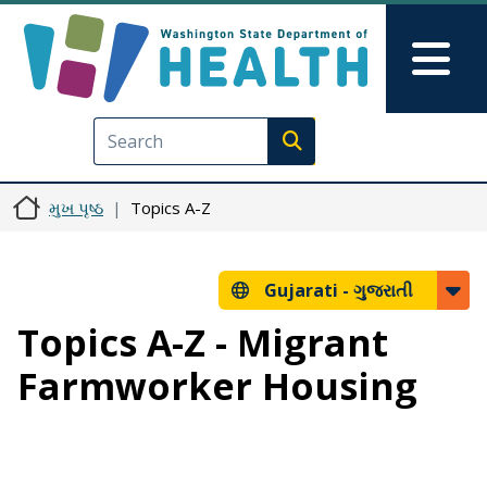
મુખ્ય વિષયવસ્તુ પર જાઓ
Skip to Feedback
Mai
Execute search
મુખ પૃષ્ઠ
Topics A-Z
Gujarati -
ગુજરાતી
Topics A-Z - Migrant
Farmworker Housing