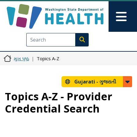
મુખ્ય વિષયવસ્તુ પર જાઓ
Skip to Feedback
Mai
Execute search
મુખ પૃષ્ઠ
Topics A-Z
Gujarati -
ગુજરાતી
Topics A-Z - Provider
Credential Search